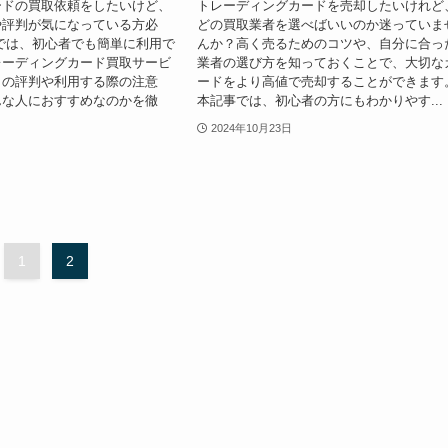
ードの買取依頼をしたいけど、
トレーディングカードを売却したいけれど
や評判が気になっている方必
どの買取業者を選べばいいのか迷っていま
では、初心者でも簡単に利用で
んか？高く売るためのコツや、自分に合っ
レーディングカード買取サービ
業者の選び方を知っておくことで、大切な
」の評判や利用する際の注意
ードをより高値で売却することができます
んな人におすすめなのかを徹
本記事では、初心者の方にもわかりやす...
2024年10月23日
1
2