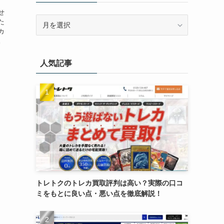
、
せ
ア
た
ー
カ
。
カ
イ
人気記事
ブ
トレトクのトレカ買取評判は高い？実際の口コ
ミをもとに良い点・悪い点を徹底解説！